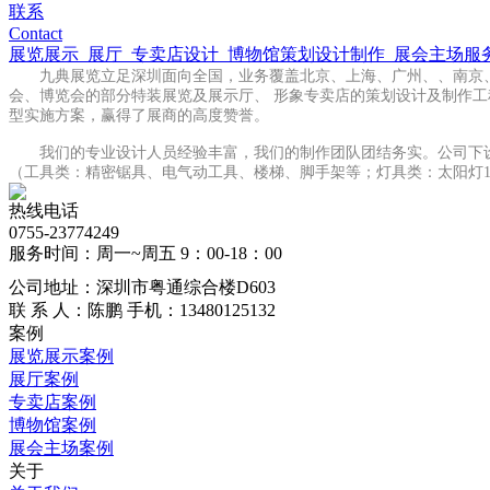
联系
Contact
展览展示
展厅
专卖店设计
博物馆策划设计制作
展会主场服
九典展览立足深圳面向全国，业务覆盖北京、上海、广州、、南京、
会、博览会的部分特装展览及展示厅、 形象专卖店的策划设计及制作
型实施方案，赢得了展商的高度赞誉。
我们的专业设计人员经验丰富，我们的制作团队团结务实。公司下设市
（工具类：精密锯具、电气动工具、楼梯、脚手架等；灯具类：太阳灯1800
热线电话
0755-23774249
服务时间：周一~周五 9：00-18：00
公司地址：深圳市粤通综合楼D603
联 系 人：陈鹏
手机：13480125132
案例
展览展示案例
展厅案例
专卖店案例
博物馆案例
展会主场案例
关于