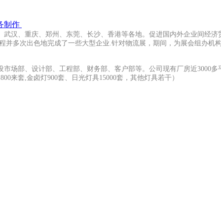
务制作
武汉、重庆、郑州、东莞、长沙、香港等各地。促进国内外企业间经济贸
工程并多次出色地完成了一些大型企业.针对物流展，期间，为展会组办机
场部、设计部、工程部、财务部、客户部等。公司现有厂房近3000多平
来套,金卤灯900套、日光灯具15000套，其他灯具若干）